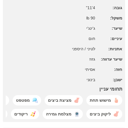
גובה:
4'11"
משקל:
90 lb
שיער:
ג'ינג'י
עיניים:
חום
אתניות:
לטיני / היספני
שיער ערווה:
גזוז
חזה:
אסיתי
ישבן:
בינוני
תחומי עניין
מישוש תחת
מציצת ביצים
מפטפט
ליקוק ביצים
מצלמת גמירה
ריקודים