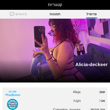
קטגוריות
Alicia-deckeer
פרופיל
תמונות
צ'אטים
Alicia-deckeer
שם:
Aleja
מה זה
FanBoost?
אני:
נקבה
עיר הבית:
Colombia, bogota